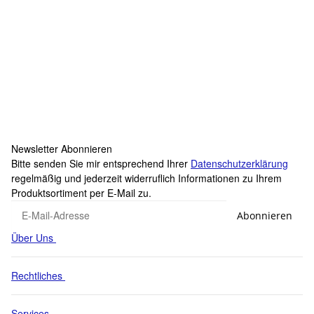
SAMETRUCK
Geräuschdämpfer Schnapp Schnappkontur bis 18,5 Bar
14,95 €
*
Knapper Lagerbestand
Newsletter Abonnieren
Bitte senden Sie mir entsprechend Ihrer
Datenschutzerklärung
regelmäßig und jederzeit widerruflich Informationen zu Ihrem
Produktsortiment per E-Mail zu.
Abonnieren
Über Uns
Rechtliches
Services