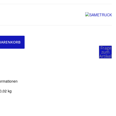
 WARENKORB
Frage
zum
Artikel
ormationen
0,02
kg