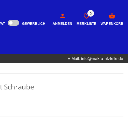
0
VAT
GEWERBLICH
ANMELDEN
MERKLISTE
WARENKORB
E-Mail: info@makra-nfzteile.de
t Schraube