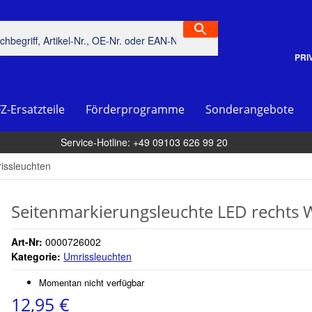
PRI
piel
Z-Ersatzteile
Förderprogramme
Sonderangebote
Service-Hotline: +49 09103 626 99 20
issleuchten
Seitenmarkierungsleuchte LED rechts 
Art-Nr:
0000726002
Kategorie:
Umrissleuchten
Momentan nicht verfügbar
12,95 €