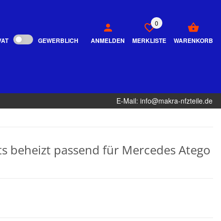
0
VAT
GEWERBLICH
ANMELDEN
MERKLISTE
WARENKORB
E-Mail: info@makra-nfzteile.de
hts beheizt passend für Mercedes Atego