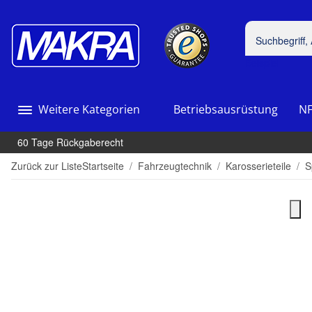
Beispiel
Weitere Kategorien
Betriebsausrüstung
NF
60 Tage Rückgaberecht
Zurück zur Liste
Startseite
Fahrzeugtechnik
Karosserieteile
S