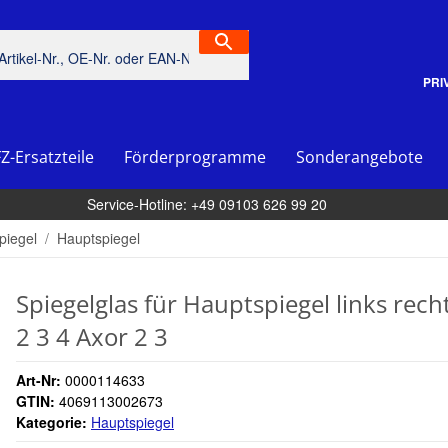
PRI
Z-Ersatzteile
Förderprogramme
Sonderangebote
Service-Hotline: +49 09103 626 99 20
piegel
Hauptspiegel
Spiegelglas für Hauptspiegel links rec
2 3 4 Axor 2 3
Art-Nr:
0000114633
GTIN:
4069113002673
Kategorie:
Hauptspiegel