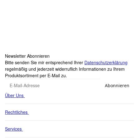
SAMETRUCK
Drahtseilrolle 80mm mit Halter
8,95 €
*
Sofort verfügbar
Lieferzeit:
1 - 2 Werktage
(DE - Ausland abweichend)
Newsletter Abonnieren
Bitte senden Sie mir entsprechend Ihrer
Datenschutzerklärung
regelmäßig und jederzeit widerruflich Informationen zu Ihrem
Produktsortiment per E-Mail zu.
Abonnieren
Über Uns
Rechtliches
Services