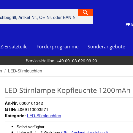
PRI
piel
Z-Ersatzteile
Förderprogramme
Sonderangebote
Service-Hotline: +49 09103 626 99 20
en
LED-Stirnleuchten
LED Stirnlampe Kopfleuchte 1200mAh 
Art-Nr:
0000101342
GTIN:
4069113003571
Kategorie:
LED-Stirnleuchten
Sofort verfügbar
Lieferzeit:
1 - 2 Werktage
(DE - Ausland abweichend)