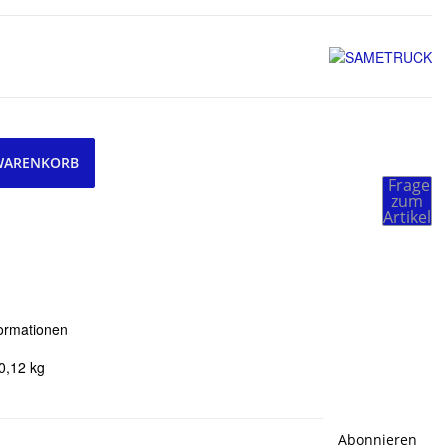
 WARENKORB
Frage
zum
Artikel
ormationen
0,12
kg
Abonnieren