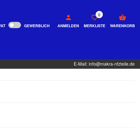
0
VAT
GEWERBLICH
ANMELDEN
MERKLISTE
WARENKORB
E-Mail: info@makra-nfzteile.de