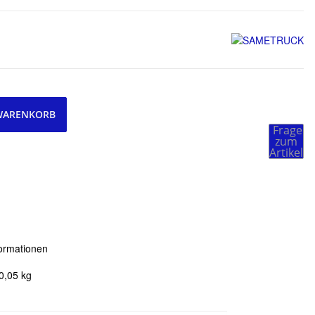
 WARENKORB
Frage
zum
Artikel
ormationen
0,05
kg