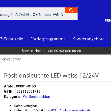
PRI
piel
Z-Ersatzteile
Förderprogramme
Sonderangebote
Service-Hotline: +49 09103 626 99 20
itionsleuchten
Positionsleuchte LED weiss 12/24V
Art-Nr:
0000140153
GTIN:
4069113001713
Kategorie:
Positionsleuchten
Sofort verfügbar
Lieferzeit:
1 - 2 Werktage
(DE - Ausland abweichend)