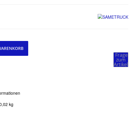
 WARENKORB
Frage
zum
Artikel
ormationen
0,02
kg