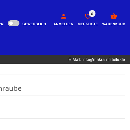
0
VAT
GEWERBLICH
ANMELDEN
MERKLISTE
WARENKORB
E-Mail: info@makra-nfzteile.de
hraube