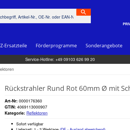
PRI
piel
Z-Ersatzteile
Förderprogramme
Sonderangebote
Service-Hotline: +49 09103 626 99 20
lektoren
Rückstrahler Rund Rot 60mm Ø mit Sc
Art-Nr:
0000176360
GTIN:
4069113000907
Kategorie:
Reflektoren
Sofort verfügbar
Lieferzeit:
1 - 2 Werktage
(DE - Ausland abweichend)